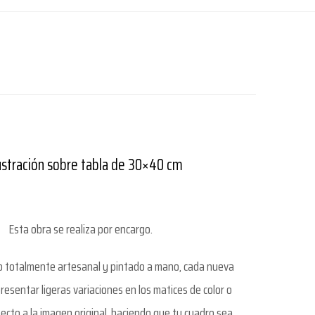
ustración sobre tabla de 30×40 cm
Esta obra se realiza por encargo.
so totalmente artesanal y pintado a mano, cada nueva
resentar ligeras variaciones en los matices de color o
ecto a la imagen original, haciendo que tu cuadro sea