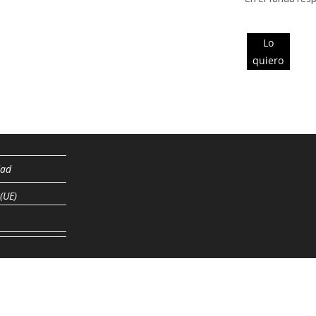
Lo
quiero
dad
 (UE)