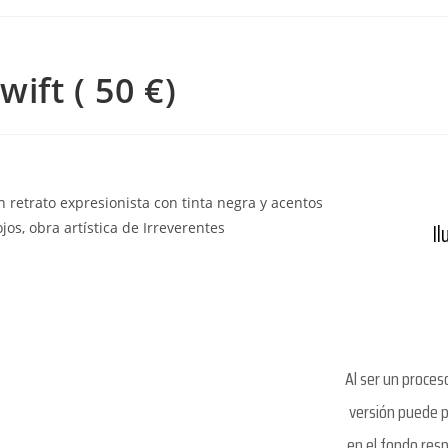
wift ( 50 €)
Il
Al ser un proce
versión puede p
en el fondo resp