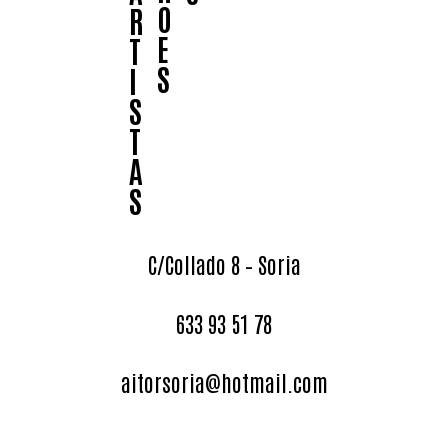
O
R
E
T
S
I
S
T
A
S
C/Collado 8 – Soria
633 93 51 78
aitorsoria@hotmail.com