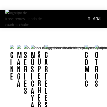
MENÚ
S
C
M
S
M
C
C
O
U
I
A
E
Ú
A
Ó
T
P
N
N
R
S
R
M
R
E
E
G
I
I
T
I
O
R
A
E
C
E
C
S
H
S
A
L
E
Y
E
R
A
S