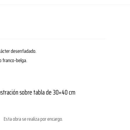
arácter desenfadado.
co franco-belga.
ustración sobre tabla de 30×40 cm
Esta obra se realiza por encargo.