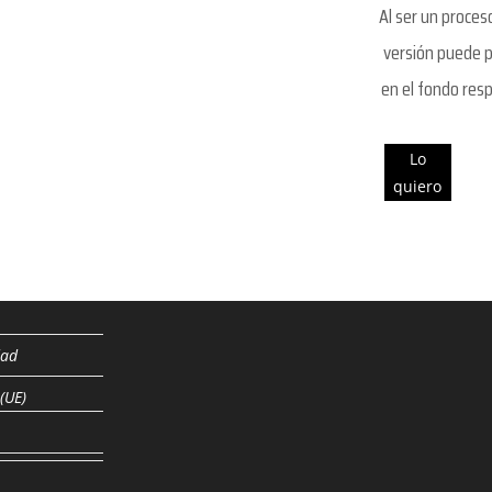
Al ser un proce
versión puede p
en el fondo resp
Lo
quiero
dad
 (UE)