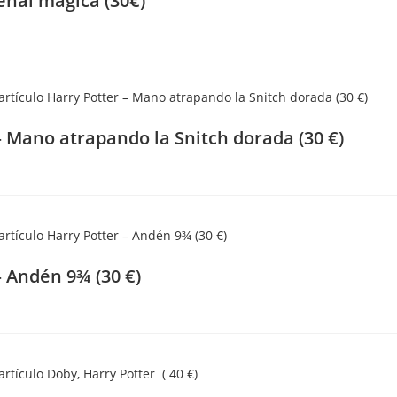
ñal mágica (30€)
– Mano atrapando la Snitch dorada (30 €)
– Andén 9¾ (30 €)